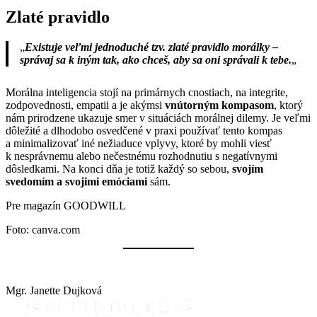
Zlaté pravidlo
„
Existuje veľmi jednoduché tzv. zlaté pravidlo morálky –
správaj sa k iným tak, ako chceš, aby sa oni správali k tebe.
„
Morálna inteligencia stojí na primárnych cnostiach, na integrite,
zodpovednosti, empatii a je akýmsi
vnútorným kompasom
, ktorý
nám prirodzene ukazuje smer v situáciách morálnej dilemy. Je veľmi
dôležité a dlhodobo osvedčené v praxi používať tento kompas
a minimalizovať iné nežiaduce vplyvy, ktoré by mohli viesť
k nesprávnemu alebo nečestnému rozhodnutiu s negatívnymi
dôsledkami. Na konci dňa je totiž každý so sebou,
svojím
svedomím a svojimi emóciami
sám.
Pre magazín GOODWILL
Foto: canva.com
Mgr. Janette Dujková