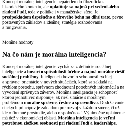
Koncept morálnej inteligencie nepatrí len do filozoficko-
historického kontextu, ale
uplatňuje sa najmä pri vedení alebo
riadení ľudí
, teda v politike i v manažérskej sfére. Je
predpokladom úspešného a férového behu na dlhé trate
, pevne
postavených základov a ideálnej stratégie rozhodovania
a fungovania.
Morálne hodnoty
Na čo nám je morálna inteligencia?
Koncept morálnej inteligencie vychádza z definície sociálnej
inteligencie a
hovorí o spôsobilosti účelne a najmä morálne riešiť
sociálnej problémy
. Inteligencia hovorí o schopnosti
rýchlej
a správnej orientácie
v nových situáciách, ktorá sa zakladá na
rýchlom postrehu, správnom zhodnotení potrebných informácií a na
vyvodení správnych záverov. Morálna inteligencia je schopnosť,
ktorou jednotlivec disponuje, ak rieši situácie s morálnym
problémom
morálne správne
,
čestne a spravodlivo
. Dodržiavanie
etických princípov je základom pre rozvoj v každom smere, či už
ide o firemné prostredie, alebo o spoločnosť. Výnimočné uplatnenie
má tiež v ekonomickej oblasti.
Morálna inteligencia je veľmi
potrebnou zložkou osobnosti pri riadení ľudí a leadershipe.