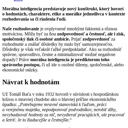
Morálna inteligencia predstavuje nový konštrukt, ktorý hovorí
o hodnotách, charaktere, etike a morálke jednotlivca v kontexte
rozhodovania sa či riadenia ľudí.
Naše rozhodovanie
je ovplyvnené mnohými faktormi a rôznou
motiváciou. Môžu byť za ňou
zodpovednosť a čestnosť, ale i zisk,
spoločenský tlak či osobné ambície.
Prijať
zodpovednosť
za
rozhodnutie a znášať dôsledky by malo byť samozrejmosťou.
Dôsledky je však veľakrát ťažké predpokladať. Ako sa rozhodnúť
správne, spravodlivo, čestne a minimalizovať možné negatívne
dopady? Práve
morálna inteligencia je prediktorom toho
správneho postupu,
či už ide o osobné dilemy, spoločenské, alebo
ekonomické otázky.
Návrat k hodnotám
Už Tomáš Baťa v roku 1932 hovoril v súvislosti s hospodárskou
krízou o mravnej chudobe ako o hlavnej príčine ekonomického
úpadku: „
Potrebujeme mravné stanoviská k ľuďom, práci
a verejnému majetku, nepodporovať podvodníkov, nerobiť dlhy,
nevyhadzovať hodnoty za nič, nevydierať pracujúcich, ale pracovať
a šetriť. Je to žiaducejšie a čestnejšie.
“