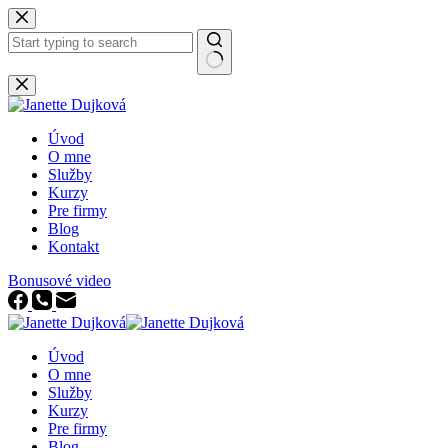
Skip
to
content
No
results
Úvod
O mne
Služby
Kurzy
Pre firmy
Blog
Kontakt
Bonusové video
Úvod
O mne
Služby
Kurzy
Pre firmy
Blog